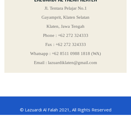
Jl. Tentara Pelajar No.1
Gayamprit, Klaten Selatan
Klaten, Jawa Tengah
Phone : +62 272 324333
Fax : +62 272 324333
Whatsapp : +62 8511 0988 1818 (WA)
Email : lazuardiklaten@gmail.com
© Lazuardi Al Falah 2021, All Rights Reserved