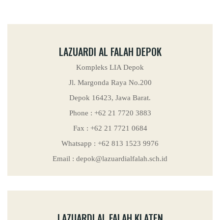
LAZUARDI AL FALAH DEPOK
Kompleks LIA Depok
Jl. Margonda Raya No.200
Depok 16423, Jawa Barat.
Phone : +62 21 7720 3883
Fax : +62 21 7721 0684
Whatsapp : +62 813 1523 9976
Email :
depok@lazuardialfalah.sch.id
LAZUARDI AL FALAH KLATEN